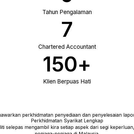
Tahun Pengalaman
7
Chartered Accountant
150
+
Klien Berpuas Hati
awarkan perkhidmatan penyediaan dan penyelesaian lapo
Perkhidmatan Syarikat Lengkap
ti selepas mengambil kira setiap aspek dari segi keperlu
peniaga-peniaga di Malaysia.