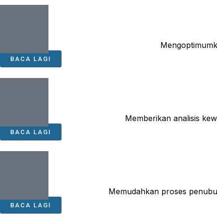
Mengoptimumkan
BACA LAGI
Memberikan analisis ke
BACA LAGI
Memudahkan proses penubuha
BACA LAGI