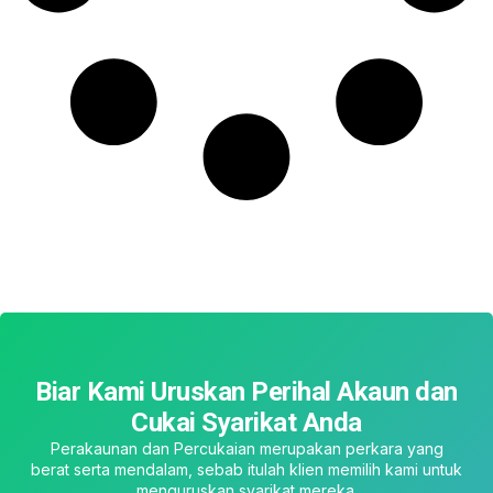
Biar Kami Uruskan Perihal Akaun dan
Cukai Syarikat Anda
Perakaunan dan Percukaian merupakan perkara yang
berat serta mendalam, sebab itulah klien memilih kami untuk
menguruskan syarikat mereka.