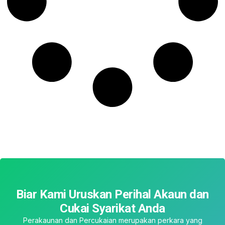
Biar Kami Uruskan Perihal Akaun dan
Cukai Syarikat Anda
Perakaunan dan Percukaian merupakan perkara yang