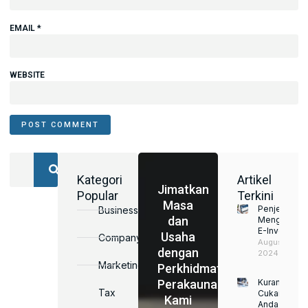
EMAIL
*
WEBSITE
Kategori
Artikel
Jimatkan
Popular
Terkini
Masa
Penjelasan
Business
dan
Mengenai
E-Invoice
Usaha
Company
August 22,
dengan
2024
Marketing
Perkhidmatan
Perakaunan
Kurangkan
Tax
Cukai
Kami
Anda,