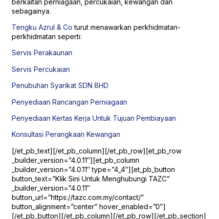
berkaitan perniagaan, percukaian, kewangan dan
sebagainya.
Tengku Azrul & Co
turut menawarkan perkhidmatan-
perkhidmatan seperti:
Servis Perakaunan
Servis Percukaian
Penubuhan Syarikat SDN BHD
Penyediaan Rancangan Perniagaan
Penyediaan Kertas Kerja Untuk Tujuan Pembiayaan
Konsultasi Perangkaan Kewangan
[/et_pb_text][/et_pb_column][/et_pb_row][et_pb_row
_builder_version=”4.0.11″][et_pb_column
_builder_version=”4.0.11″ type=”4_4″][et_pb_button
button_text=”Klik Sini Untuk Menghubungi TAZC”
_builder_version=”4.0.11″
button_url=”https://tazc.com.my/contact/”
button_alignment=”center” hover_enabled=”0″]
[/et_pb_button][/et_pb_column][/et_pb_row][/et_pb_section]