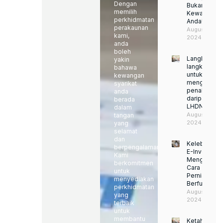
Dengan
Bukan
memilih
Kewajipan
perkhidmatan
Anda!
perakaunan
August 22,
kami,
2024
anda
boleh
Langkah-
yakin
langkah
bahawa
untuk
kewangan
mengelakka
syarikat
penalti
anda
daripada
berada
LHDN
dalam
August 22,
tangan
2024
yang
selamat
dan
Kelebihan
berpengalaman.
E-Invoice:
Kami
Mengubah
berkomitmen
Cara
untuk
Perniagaan
menyediakan
Berfungsi
perkhidmatan
August 22,
yang
2024
terbaik
untuk
membantu
Ketahui