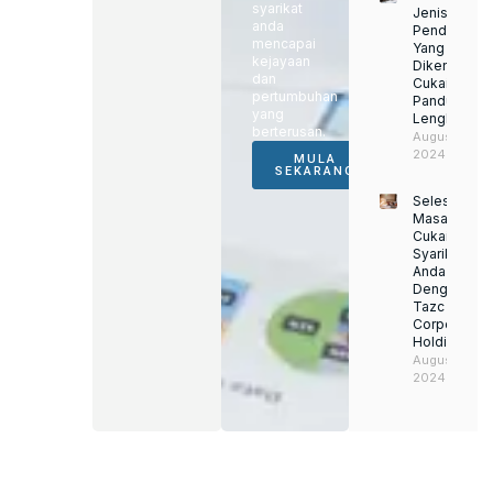
syarikat
Jenis
anda
Pendapatan
mencapai
Yang
kejayaan
Dikenakan
dan
Cukai:
pertumbuhan
Panduan
yang
Lengkap
berterusan.
August 22,
2024
MULA
SEKARANG
Selesaikan
Masalah
Cukai
Syarikat
Anda
Dengan
Tazc
Corporate
Holding
August 22,
2024