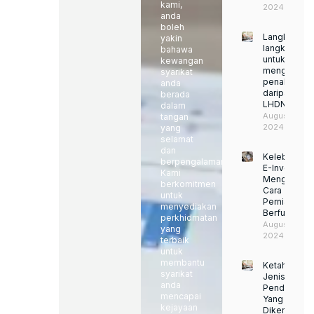
kami,
2024
anda
boleh
Langkah-
yakin
langkah
bahawa
untuk
kewangan
mengelakka
syarikat
penalti
anda
daripada
berada
LHDN
dalam
August 22,
tangan
2024
yang
selamat
dan
Kelebihan
berpengalaman.
E-Invoice:
Kami
Mengubah
berkomitmen
Cara
untuk
Perniagaan
menyediakan
Berfungsi
perkhidmatan
August 22,
yang
2024
terbaik
untuk
membantu
Ketahui
syarikat
Jenis
anda
Pendapatan
mencapai
Yang
kejayaan
Dikenakan