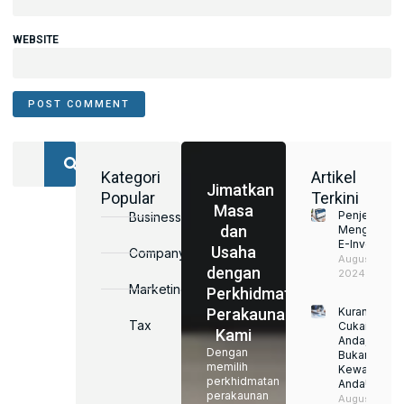
WEBSITE
Kategori
Artikel
Jimatkan
Popular
Terkini
Masa
Penjelasan
Business
dan
Mengenai
E-Invoice
Usaha
Company
August 22,
dengan
2024
Marketing
Perkhidmatan
Perakaunan
Kurangkan
Tax
Cukai
Kami
Anda,
Dengan
Bukan
memilih
Kewajipan
perkhidmatan
Anda!
perakaunan
August 22,