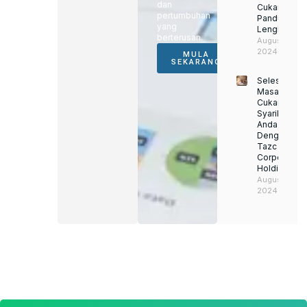
dan
Cukai:
pertumbuhan
Panduan
yang
Lengkap
berterusan.
August 22,
2024
MULA
SEKARANG
Selesaikan
Masalah
Cukai
Syarikat
Anda
Dengan
Tazc
Corporate
Holding
August 22,
2024