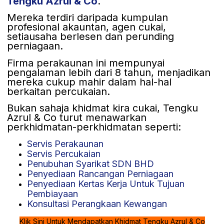
Tengku Azrul & Co
.
Mereka terdiri daripada kumpulan
profesional akauntan, agen cukai,
setiausaha berlesen dan perunding
perniagaan.
Firma perakaunan ini mempunyai
pengalaman lebih dari 8 tahun, menjadikan
mereka cukup mahir dalam hal-hal
berkaitan percukaian.
Bukan sahaja khidmat kira cukai, Tengku
Azrul & Co turut menawarkan
perkhidmatan-perkhidmatan seperti:
Servis Perakaunan
Servis Percukaian
Penubuhan Syarikat SDN BHD
Penyediaan Rancangan Perniagaan
Penyediaan Kertas Kerja Untuk Tujuan
Pembiayaan
Konsultasi Perangkaan Kewangan
Klik Sini Untuk Mendapatkan Khidmat Tengku Azrul & Co