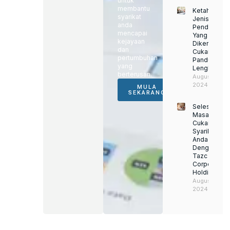
untuk
membantu
Ketahui
syarikat
Jenis
anda
Pendapatan
mencapai
Yang
kejayaan
Dikenakan
dan
Cukai:
pertumbuhan
Panduan
yang
Lengkap
berterusan.
August 22,
2024
MULA
SEKARANG
Selesaikan
Masalah
Cukai
Syarikat
Anda
Dengan
Tazc
Corporate
Holding
August 22,
2024