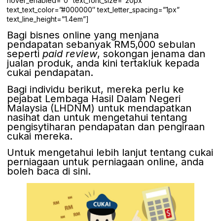
hover_enabled=”0″ text_font_size=”20px”
text_text_color=”#000000″ text_letter_spacing=”1px”
text_line_height=”1.4em”]
Bagi bisnes online yang menjana
pendapatan sebanyak RM5,000 sebulan
seperti
paid review
, sokongan jenama dan
jualan produk, anda kini tertakluk kepada
cukai pendapatan.
Bagi individu berikut, mereka perlu ke
pejabat Lembaga Hasil Dalam Negeri
Malaysia (LHDNM) untuk mendapatkan
nasihat dan untuk mengetahui tentang
pengisytiharan pendapatan dan pengiraan
cukai mereka.
Untuk mengetahui lebih lanjut tentang cukai
perniagaan untuk perniagaan online, anda
boleh baca di sini.