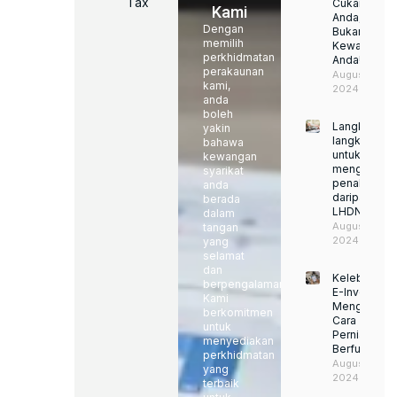
Tax
Cukai
Kami
Anda,
Dengan
Bukan
memilih
Kewajipan
perkhidmatan
Anda!
perakaunan
August 22,
kami,
2024
anda
boleh
Langkah-
yakin
langkah
bahawa
untuk
kewangan
mengelakka
syarikat
penalti
anda
daripada
berada
LHDN
dalam
August 22,
tangan
2024
yang
selamat
dan
Kelebihan
berpengalaman.
E-Invoice:
Kami
Mengubah
berkomitmen
Cara
untuk
Perniagaan
menyediakan
Berfungsi
perkhidmatan
August 22,
yang
2024
terbaik