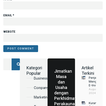
EMAIL
*
WEBSITE
Kategori
Artikel
Jimatkan
Popular
Terkini
Masa
Penjelasan
Business
dan
Mengenai
E-Invoice
Usaha
Company
August 22,
dengan
2024
Marketing
Perkhidmatan
Perakaunan
Kurangkan