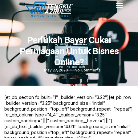
Perlukah Bayar Cukai
Perniagaan Untuk Bisnes
Online?
May 27, 2020
No Comments
[et_pb_section fb_built=”1″ _builder_version=”3.22″][et_pb_row
_builder_version=”3.25″ background_size=”initial”
background_position=”top_left” background_repeat=”repeat”]
[et_pb_column type=”4_4″ _builder_version=”3.25″
custom_padding=”|||” custom_padding__hover=”|||”]
[et_pb_text _builder_version=”4.0.11″ background_size=”initial”
background_position=”top_left” background_repeat=”repeat”