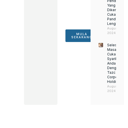
Pendapatan
mencapai
Yang
kejayaan
Dikenakan
dan
Cukai:
pertumbuhan
Panduan
yang
Lengkap
berterusan.
August 22,
2024
MULA
SEKARANG
Selesaikan
Masalah
Cukai
Syarikat
Anda
Dengan
Tazc
Corporate
Holding
August 22,
2024