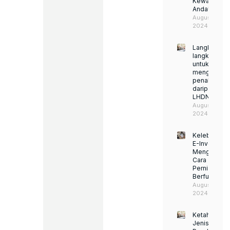
Kewajipan
perkhidmatan
Anda!
perakaunan
August 22,
kami,
2024
anda
boleh
Langkah-
yakin
langkah
bahawa
untuk
kewangan
mengelakka
syarikat
penalti
anda
daripada
berada
LHDN
dalam
August 22,
tangan
2024
yang
selamat
dan
Kelebihan
berpengalaman.
E-Invoice:
Kami
Mengubah
berkomitmen
Cara
untuk
Perniagaan
menyediakan
Berfungsi
perkhidmatan
August 22,
yang
2024
terbaik
untuk
membantu
Ketahui
syarikat
Jenis
anda