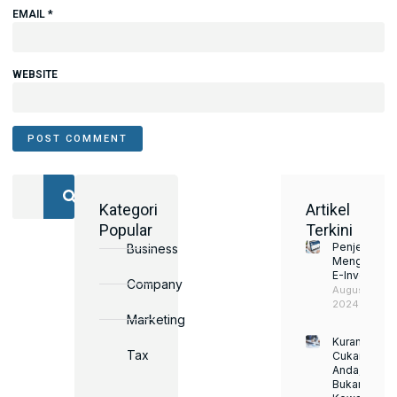
EMAIL
*
WEBSITE
Kategori
Artikel
Jimatkan
Popular
Terkini
Masa
Penjelasan
Business
dan
Mengenai
E-Invoice
Usaha
Company
August 22,
dengan
2024
Marketing
Perkhidmatan
Perakaunan
Kurangkan
Tax
Cukai
Kami
Anda,
Dengan
Bukan
memilih