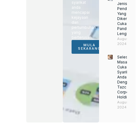
syarikat
Jenis
anda
Pendapatan
mencapai
Yang
kejayaan
Dikenakan
dan
Cukai:
pertumbuhan
Panduan
yang
Lengkap
berterusan.
August 22,
2024
MULA
SEKARANG
Selesaikan
Masalah
Cukai
Syarikat
Anda
Dengan
Tazc
Corporate
Holding
August 22,
2024