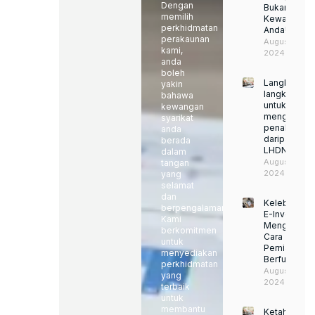
Dengan
Bukan
memilih
Kewajipan
perkhidmatan
Anda!
perakaunan
August 22,
kami,
2024
anda
boleh
Langkah-
yakin
langkah
bahawa
untuk
kewangan
mengelakka
syarikat
penalti
anda
daripada
berada
LHDN
dalam
August 22,
tangan
2024
yang
selamat
dan
Kelebihan
berpengalaman.
E-Invoice:
Kami
Mengubah
berkomitmen
Cara
untuk
Perniagaan
menyediakan
Berfungsi
perkhidmatan
August 22,
yang
2024
terbaik
untuk
membantu
Ketahui