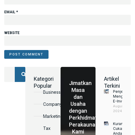
EMAIL
*
WEBSITE
Kategori
Artikel
Jimatkan
Popular
Terkini
Masa
Penjelasan
Business
dan
Mengenai
E-Invoice
Usaha
Company
August 22,
dengan
2024
Marketing
Perkhidmatan
Perakaunan
Kurangkan
Tax
Cukai
Kami
Anda,