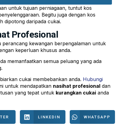
n untuk tujuan perniagaan, tuntut kos
 penyelenggaraan. Begitu juga dengan kos
h dipotong daripada cukai.
at Profesional
au perancang kewangan berpengalaman untuk
 dengan keperluan khusus anda.
anda memanfaatkan semua peluang yang ada
.
biarkan cukai membebankan anda.
Hubungi
ini untuk mendapatkan
nasihat profesional
dan
tusan yang tepat untuk
kurangkan cukai
anda
TER
LINKEDIN
WHATSAPP