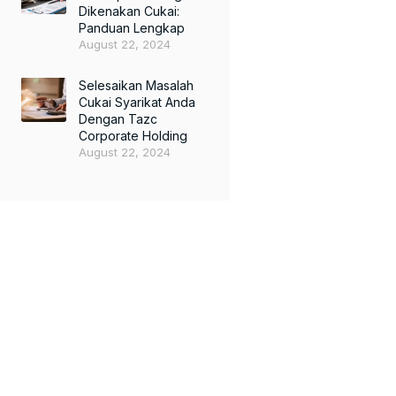
Dikenakan Cukai:
Panduan Lengkap
August 22, 2024
Selesaikan Masalah
Cukai Syarikat Anda
Dengan Tazc
Corporate Holding
August 22, 2024