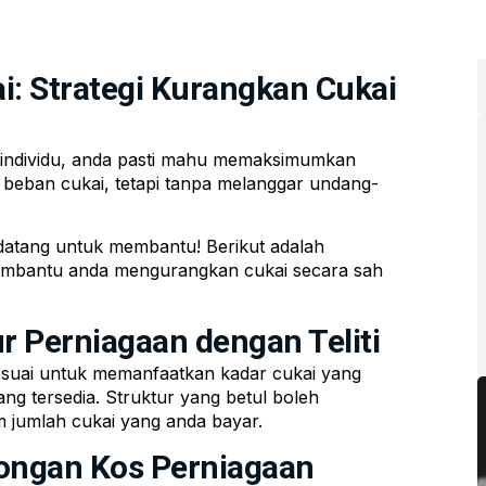
i: Strategi Kurangkan Cukai
u individu, anda pasti mahu memaksimumkan
eban cukai, tetapi tanpa melanggar undang-
, datang untuk membantu! Berikut adalah
embantu anda mengurangkan cukai secara sah
r Perniagaan dengan Teliti
sesuai untuk memanfaatkan kadar cukai yang
ang tersedia. Struktur yang betul boleh
 jumlah cukai yang anda bayar.
ongan Kos Perniagaan