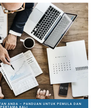
ATAN ANDA – PANDUAN UNTUK PEMULA DAN
PERTAMA KALI