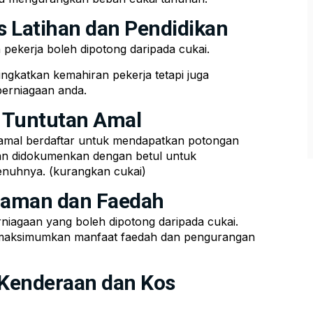
 Latihan dan Pendidikan
 pekerja boleh dipotong daripada cukai.
ngkatkan kemahiran pekerja tetapi juga
erniagaan anda.
 Tuntutan Amal
mal berdaftar untuk mendapatkan potongan
an didokumenkan dengan betul untuk
enuhnya. (kurangkan cukai)
jaman dan Faedah
niagaan yang boleh dipotong daripada cukai.
emaksimumkan manfaat faedah dan pengurangan
 Kenderaan dan Kos