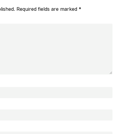
lished.
Required fields are marked
*