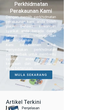
Perkhidmatan
Perakaunan Kami
Dengan memilih perkhidmatan
perakaunan kami, anda boleh
yakin bahawa kewangan
syarikat anda berada dalam
tangan yang selamat dan
berpengalaman.
Kami berkomitmen untuk
menyediakan perkhidmatan
yang terbaik untuk membantu
syarikat anda mencapai
kejayaan dan pertumbuhan
yang berterusan.
MULA SEKARANG
Artikel Terkini
Penjelasan