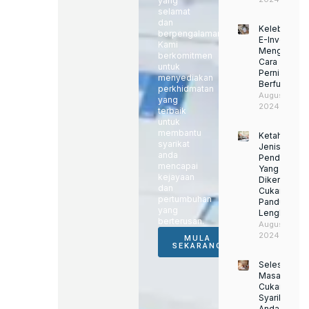
yang
selamat
dan
Kelebihan
berpengalaman.
E-Invoice:
Kami
Mengubah
berkomitmen
Cara
untuk
Perniagaan
menyediakan
Berfungsi
perkhidmatan
August 22,
yang
2024
terbaik
untuk
membantu
Ketahui
syarikat
Jenis
anda
Pendapatan
mencapai
Yang
kejayaan
Dikenakan
dan
Cukai:
pertumbuhan
Panduan
yang
Lengkap
berterusan.
August 22,
2024
MULA
SEKARANG
Selesaikan
Masalah
Cukai
Syarikat
Anda