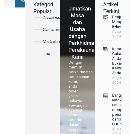
Kategori
Artikel
Jimatkan
Popular
Terkini
Masa
Penjelasan
Business
dan
Mengenai
E-Invoice
Usaha
Company
August 22,
dengan
2024
Marketing
Perkhidmatan
Perakaunan
Kurangkan
Tax
Cukai
Kami
Anda,
Dengan
Bukan
memilih
Kewajipan
perkhidmatan
Anda!
perakaunan
August 22,
kami,
2024
anda
boleh
Langkah-
yakin
langkah
bahawa
untuk
kewangan
mengelakka
syarikat
penalti
anda
daripada
berada
LHDN
dalam
August 22,
tangan
2024