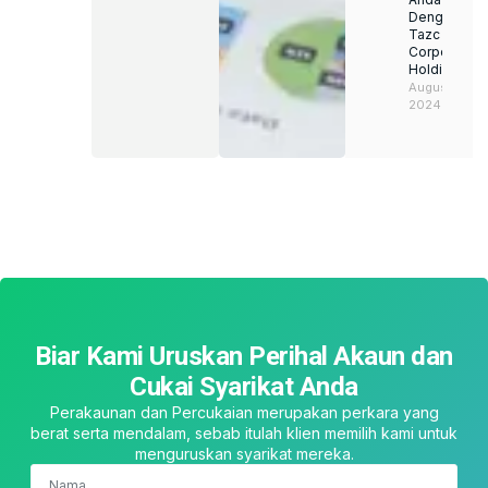
Dengan
Tazc
Corporate
Holding
August 22,
2024
Biar Kami Uruskan Perihal Akaun dan
Cukai Syarikat Anda
Perakaunan dan Percukaian merupakan perkara yang
berat serta mendalam, sebab itulah klien memilih kami untuk
menguruskan syarikat mereka.